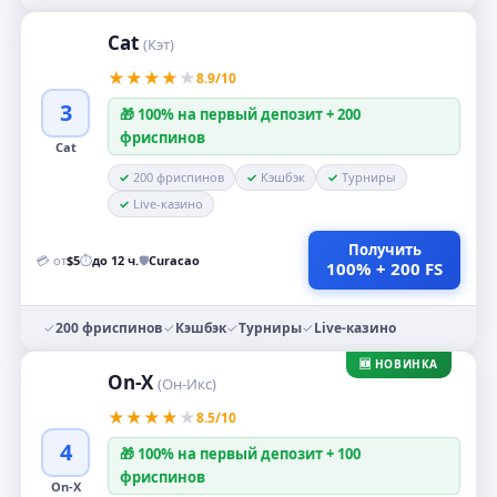
Cat
(Кэт)
★
★
★
★
★
8.9/10
3
🎁 100% на первый депозит + 200
фриспинов
Cat
200 фриспинов
Кэшбэк
Турниры
Live-казино
Получить
💳 от
$5
⏱
до 12 ч.
🛡
Curacao
100% + 200 FS
✓
200 фриспинов
✓
Кэшбэк
✓
Турниры
✓
Live-казино
🆕 НОВИНКА
On-X
(Он-Икс)
★
★
★
★
★
8.5/10
4
🎁 100% на первый депозит + 100
фриспинов
On-X