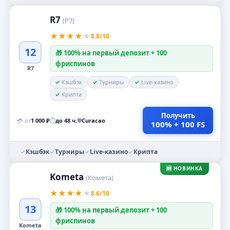
R7
(Р7)
★
★
★
★
★
8.8/10
12
🎁 100% на первый депозит + 100
фриспинов
R7
Кэшбэк
Турниры
Live-казино
Крипта
Получить
💳 от
1 000 ₽
⏱
до 48 ч.
🛡
Curacao
100% + 100 FS
✓
Кэшбэк
✓
Турниры
✓
Live-казино
✓
Крипта
🆕 НОВИНКА
Kometa
(Комета)
★
★
★
★
★
8.6/10
13
🎁 100% на первый депозит + 100
фриспинов
Kometa