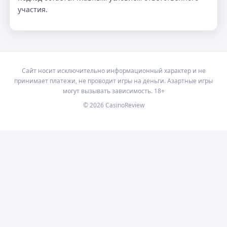
участия.
Сайт носит исключительно информационный характер и не
принимает платежи, не проводит игры на деньги. Азартные игры
могут вызывать зависимость. 18+
© 2026 CasinoReview