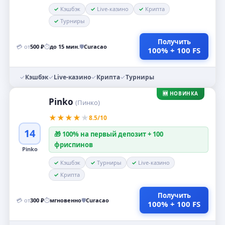
Кэшбэк
Live-казино
Крипта
Турниры
Получить
💳 от
500 ₽
⏱
до 15 мин.
🛡
Curacao
100% + 100 FS
✓
Кэшбэк
✓
Live-казино
✓
Крипта
✓
Турниры
🆕 НОВИНКА
Pinko
(Пинко)
★
★
★
★
★
8.5/10
14
🎁 100% на первый депозит + 100
фриспинов
Pinko
Кэшбэк
Турниры
Live-казино
Крипта
Получить
💳 от
300 ₽
⏱
мгновенно
🛡
Curacao
100% + 100 FS