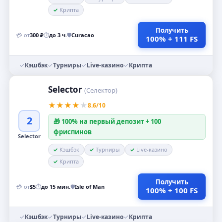
Крипта
Получить
💳 от
300 ₽
⏱
до 3 ч.
🛡
Curacao
100% + 111 FS
✓
Кэшбэк
✓
Турниры
✓
Live-казино
✓
Крипта
Selector
(Селектор)
★
★
★
★
★
8.6/10
2
🎁 100% на первый депозит + 100
фриспинов
Selector
Кэшбэк
Турниры
Live-казино
Крипта
Получить
💳 от
$5
⏱
до 15 мин.
🛡
Isle of Man
100% + 100 FS
✓
Кэшбэк
✓
Турниры
✓
Live-казино
✓
Крипта