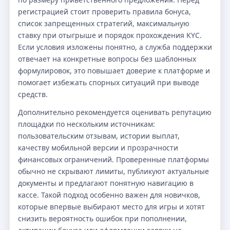
регистрацией стоит проверить правила бонуса,
список запрещенных стратегий, максимальную
ставку при отыгрыше и порядок прохождения KYC.
Если условия изложены понятно, а служба поддержки
отвечает на конкретные вопросы без шаблонных
формулировок, это повышает доверие к платформе и
помогает избежать спорных ситуаций при выводе
средств.
Дополнительно рекомендуется оценивать репутацию
площадки по нескольким источникам:
пользовательским отзывам, истории выплат,
качеству мобильной версии и прозрачности
финансовых ограничений. Проверенные платформы
обычно не скрывают лимиты, публикуют актуальные
документы и предлагают понятную навигацию в
кассе. Такой подход особенно важен для новичков,
которые впервые выбирают место для игры и хотят
снизить вероятность ошибок при пополнении,