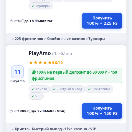
Турниры
Получить
💳 от
$5
⏱
до 1 ч.
🛡
Gibraltar
100% + 225 FS
✓
225 фриспинов
✓
Кэшбэк
✓
Live-казино
✓
Турниры
PlayAmo
(ПлейАмо)
★
★
★
★
★
9.0/10
11
🎁 100% на первый депозит до 30 000 ₽ + 150
фриспинов
PlayAmo
Крипта
Быстрый вывод
Live-казино
VIP
Получить
💳 от
1 000 ₽
⏱
до 3 ч.
🛡
Malta (MGA)
100% + 150 FS
✓
Крипта
✓
Быстрый вывод
✓
Live-казино
✓
VIP