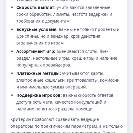
Скорость выплат:
учитываются заявленные
сроки обработки, лимиты, частота задержек и
требования к документам.
Бонусные условия:
важны не только проценты и
фриспины, но и вейджер, срок действия,
ограничения по играм.
Ассортимент игр:
оцениваются слоты, live-
раздел, настольные игры, краш-игры и наличие
популярных провайдеров.
Платежные методы:
учитываются карты,
электронные кошельки, криптовалюты, комиссии
и минимальные суммы операций.
Поддержка игроков:
важны скорость ответов,
доступность чата, качество консультаций и
наличие понятного раздела помощи.
Критерии позволяют сравнивать ведущие
операторы по практическим параметрам, а не только
по размеру приветственного предложения. Перед