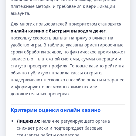
платежные методы и требования к верификации
аккаунта.
Для многих пользователей приоритетом становятся
онлайн казино с быстрым выводом денег
,
поскольку скорость выплат напрямую влияет на
удобство игры. В таблице указаны ориентировочные
сроки обработки заявок, но фактическое время может
зависеть от платежной системы, суммы операции и
статуса проверки профиля. Топовые казино рейтинга
обычно публикуют правила кассы открыто,
поддерживают несколько способов оплаты и заранее
информируют о возможных лимитах или
дополнительных проверках.
Критерии оценки онлайн казино
Лицензия:
наличие регулирующего органа
снижает риски и подтверждает базовые
стандарты работы оператора.